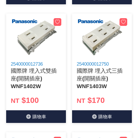
《27》 電話用品 / 接頭 / 對講機
穩壓(稽納
吊扇開關
USB 連接
溶劑瓶
《28》 電源延長線 / 分接插座
瞬間電壓
電話琴鍵
USB連接
引線器 / 
《29》 各類線材
橋式整流
復位開關
HDMI 連
數字磅秤 
《30》 訂制品 / 福利品 / 出清品
石英振盪
滑鼠滾輪
SIM / SD
超音波清
2540000012736
2540000012750
國際牌 埋入式雙插
國際牌 埋入式三插
陶瓷諧振
SATA / I
手沖床機
座(開關插座)
座(開關插座)
WNF1402W
WNF1403W
陶瓷濾波器 
FPC 軟
$100
$170
NT
NT
購物⾞
購物⾞