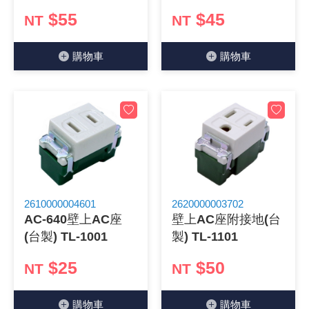
$55
$45
NT
NT
《18》 端子台 / 配線器材類
光耦合/繼
電腦電源
金屬皮膜
電晶體-
絕緣粒/電
斷電保護
6.3φ 2
TNC 插頭 
支架/電路
鎚子/刷子
壓接用排線
《19》 插頭 / 插座
馬達控制模
介面卡 / 
金電容(法
其他規格電
雲母片 / 
動力押扣
安德森接頭
PAL/FM
蝕刻設備
封口機
購物⾞
購物⾞
《20》 變壓器/ 電源轉換 / 電源濾波
雷射模組
鍵盤 / 滑
固態電容
TRIAC 
偏光膜 / 
腳踏開關
連接器端子
SMA 插頭 
電池點焊
手機維修/
《21》 電池 / 電池收納盒 / 充電器
條碼讀取
AC啟動電容
SCR 單
AC無熔絲
壓排IC座
SMB/SSM
PCB 修
《22》 焊接工具 / PCB板
可調電容
光電晶體 
DC12~2
D型連接
MCX 插頭 
ESD防靜
《23》 手工具 / 電動工具
電阻型電
發光二極體 
鑰匙開關
G57連接
CC4/CDM
安全眼鏡/
2610000004601
2620000003702
AC-640壁上AC座
壁上AC座附接地(台
《24》 各類噴劑 / 固定劑
工型電感
紅外線 發射
鍵盤開關
金手指連
磁棒 / 夾
(台製) TL-1001
製) TL-1101
《25》 零件盒 / 萬用盒 / 工具箱
鐵粉芯
七段顯示器 /
滾珠震動
牛角連接
迷你鋸 / 
$25
$50
NT
NT
《26》 錄影監視系統
Bead
二極體
水銀開關
DIN / mi
各式膠帶
購物⾞
購物⾞