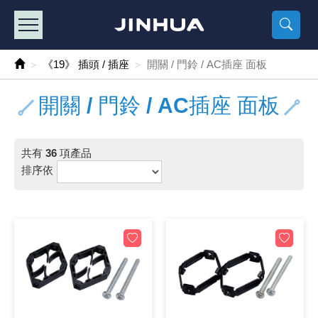
產品目錄
《2
《 
《
《 1 》 Arduino /樹莓派 /其他開發板
樹莓派、專屬配
馬達/齒輪
手機 / 平
風扇 / 
數位光纖
HDMI 傳
車用DC t
DC5V US
SMD 電阻 
電晶體-2S
燒錄器系
放大器IC
錶頭
各式保險絲
SSR 固
工業開關
2P端子線
端子台 / 
世界各國
工業用電
電池盒
烙鐵
各式鉗子
接點清潔
塑膠透明
彩色攝影機
電話插頭 /
2孔電源
2P AC電
訂制品
《19》 插頭 / 插座
開關 / 門鈴 / AC插座 面板
《 2 》 實習套件 / 馬達 / 太陽能
Arduino
智能車/機
記憶卡 / 
風扇網
光纖接頭
HDMI / 
汽車電子
DC12V/2
電阻板 / 
電晶體-2S
IC轉接座
微控制IC
錶頭分流
磁鐵(強力、
小型PCB
近接開關/
1.0mm 
配線快速
AC 插頭 /
LED電源
電池收納
烙鐵頭/復
剝線/壓接
除塵清潔
塑膠萬用
DVR數位
電信測試
3孔電源
3P AC電
福利品
開關 / 門鈴 / AC插座 面板
《 3 》 手機 / 電腦 / 多媒體週邊
主板擴充/
電源升降
Display
風扇 調速
光纖工具
HDMI 中
大同電鍋
聖誕燈 / 
臥式碳膜
電晶體-2S
轉接板
記憶IC
各類儀錶
手機維修
汽車繼電
行程開關/
1.25mm
紮線帶 / 
開關 / 門鈴
家用USB
碳鋅電池
烙鐵週邊
剝皮工具
層膜保護劑
鋁質防水
探測器/內
電話相關
2孔電源
DC電源線
出清品
共有
36
項產品
《 4 》 散熱風扇 / 散熱片(膏) / 水冷散熱器
藍芽 / WI
太陽能 /
USB 測試
散熱片
影像擷取
調光器 /
COB燈
臥式水泥
電晶體-2S
DIP IC測
邏輯IC
指針三用
歐洲夾 / 
功率繼電
洛克開關
1.27mm
熱縮套管 
DC 插頭 /
AC to A
鹼性電池
焊錫絲/錫
各式鑷子
除銹潤滑
工具包
彩色液晶
電話用線
3孔電源
實驗用線
排序依
《 5 》 光纖網路線 / 相關工具配件
開關 / 鍵
自動化控
藍芽傳輸器
導熱貼片(
影音(光纖)
家用溫濕
植物燈
光敏電阻
電晶體-2S
訊號轉換
數字電錶 
電瓶夾/工
Omron
按鈕開關
1.5mm 
接線頭 / 
EC-5/S
AC to 
電池測試
拆焊工具
螺絲起子 /
潤滑劑
工具包+
監視系統
家用對講
中繼延長
漆包線
《 6 》 影音線 / HDMI / 耳機線 / 廣播器材
麥克風/語
聲音擴大
網路攝影
散熱膏
CATV有
定時器 / 
DC12 車
熱敏電阻
電晶體-2S
數據&通
Clamp 鉤
測試鉤
大功率繼
搖頭開關
2.0mm 
壓著端子
金屬接頭
AC to 
Ni-MH 
IC 夾 / I
各式板手
螺絲固定劑
鋁質手提
監視器用線
無線對講
動力延長
PVC電纜
《 7 》 家用 /車用電子產品、生活用品、RO配件
光電/紅外
各類 套件 
USB 週
水冷散熱
影像 / US
電視 / 
指示燈
鉑電阻測
電晶體-2N
功率偵測
溫度計 / 
測試PIN/短
磁簧繼電
輕觸開關
2.5mm 
配線標誌 
防水 / 
AC工業
無線電話
錫爐/錫爐
各式尺規 
瞬間膠/黏
塑膠手提
RG58A/
漏電保護插
電工法規
《 8 》 LED / 燈泡 / 照明設備
循跡 / 測
時鐘機芯 
網路週邊(
麥克風 /
無線電源
各式燈泡 / 
VR可變電
電晶體-C
光耦合器
低阻計 / 
焊片/焊針
通電延時
金屬開關
2.54mm
固定座 / 
軍規接頭
傳統低壓
Ni-CD 
助焊用品
調整棒
除膠劑
金屬機箱
電鍋線
PVC控制