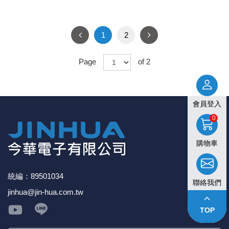
1
2
Page
of 2
會員登入
0
購物車
統編：89501034
聯絡我們
jinhua@jin-hua.com.tw
keyboard_arrow_up
TOP