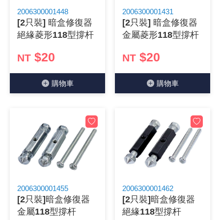
2006300001448
2006300001431
《 9 》 電阻 / 電容 / 電感
GPS/角
萬用測試儀
網路接頭 /
耳機套
來客告知
燈座 / 轉
SVR半固
電晶體-TI
類比開關
測距儀
探針
數字顯示 
微動開關
3.96mm
電纜固定
音源 插頭 /
AC to D
鋰充電電池
烙鐵清潔
刀具/研磨
環氧樹脂(固
平行電源
[2只裝] 暗盒修復器
[2只裝] 暗盒修復器
絕緣菱形118型撐杆
金屬菱形118型撐杆
《10》 電晶體 / 二極體 / 震盪器
壓力 / 彎
技能檢定
USB / RJ
電視壁掛架
電捲門遙
LED 控制
線繞電阻(
電晶體-IR
介面驅動/接
照度計 / 
製具固定
斷電延時
溫度開關
7.5 / 5.
護線套(環)
香蕉插頭 /
可調式直
各類電池
烙鐵架/焊
放大鏡/數
金屬亮光膏
耐熱矽膠
$20
$20
NT
NT
《11》 測試IC座 / IC轉接座 / IC燒錄器
溫度 / 溼
其他配件
DVI 相關
喇叭 / 週
有線 / 無
冷光線 / 
排阻
電晶體-IRF
檢相計
銅柱/塑膠
閃爍繼電
線上開關 
5.08mm
隔離柱 / 
S端子/RCA
AVR 交
鈕扣電池 
電木PC板
刻磨機/電
瓦斯罐
同軸電纜
購物⾞
購物⾞
《12》 積體電路IC(特殊或門市無貨可另詢)
氣體感測
STEAM 
VGA 相
耳機收納
霧化器 / 
投射燈 / 
火花消除
電晶體-IRF
轉速計 / 
支架/腳墊
繼電器插座 
磁簧開關
3.0mm Mi
夾線套 / 
喇叭 接線座
UPS 不
一次鋰電
電腦纖維
電動起子
塑鋼土
訊號傳輸
《13》 電子儀表 / 測試棒
生醫模組
RS232 
保鮮膜
感應式照
電解電容
電晶體-BC
示波器 / 
旋鈕
波段開關
EL-1.3
壓條 / 配
IC 腳座
線上濾波器
鉛酸(免加
感光電路
電動起子
其他用途
影音信號
《14》 電子零配件 / 保險絲 / 磁鐵 (強力、磁條)
電壓/霍爾
電腦訊號
生活用品
陶瓷電容
電晶體-BD
其他特殊
微調器、
指撥開關 /
1.58φ 
BNC 插頭 
突波吸收
電池轉換
麵包板 / 
電熱風槍
發燒喇叭
《15》 繼電器 / SSR / 繼電器插座
顯示 / L
D型接頭 連
RO逆滲
麥拉電容
電晶體-BS
蜂鳴器/警
滑動開關
2.0φ 空
F 插頭 / 
避雷管 /
吸煙器/吸
熱熔膠槍 /
麥克風線
《16》 開關 / 無熔絲開關 / 漏電斷路器
蜂鳴 / 音效
SATA 連
鉭質電容
電晶體-MJ
熱電致冷
按式開關
2.8mm 
M(UHF) 
導電銀漆筆
繞線/退線
隔離擴張
2006300001455
2006300001462
[2只裝]暗盒修復器
[2只裝]暗盒修復器
《17》 電腦連接器 / 各式連接器
訊號產生
硬碟、顯卡
積層電容
電晶體-MP
MCH高
電源切換
4.2φ 5
N 插頭 / 
瓦斯噴火
各式萬力
電話線材/
金屬118型撐杆
絕緣118型撐杆